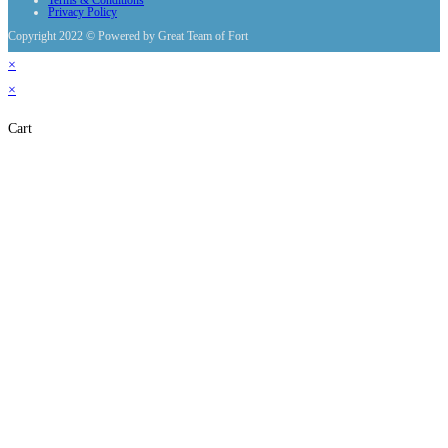
Terms & Conditions
Privacy Policy
Copyright 2022 © Powered by Great Team of Fort
×
×
Cart