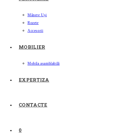
Mânere Uși
Rozete
Accesorii
MOBILIER
Mobila asamblabilă
EXPERTIZA
CONTACTE
0