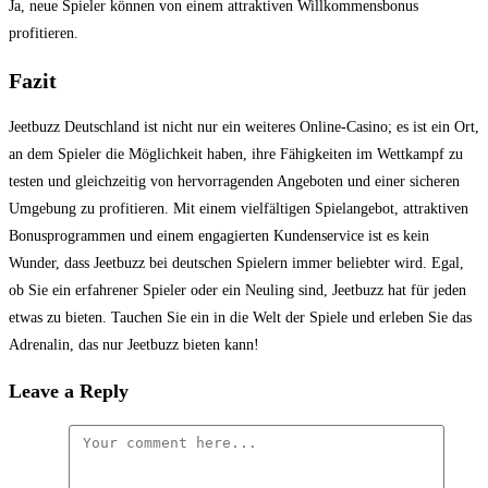
Ja, neue Spieler können von einem attraktiven Willkommensbonus
profitieren.
Fazit
Jeetbuzz Deutschland ist nicht nur ein weiteres Online-Casino; es ist ein Ort,
an dem Spieler die Möglichkeit haben, ihre Fähigkeiten im Wettkampf zu
testen und gleichzeitig von hervorragenden Angeboten und einer sicheren
Umgebung zu profitieren. Mit einem vielfältigen Spielangebot, attraktiven
Bonusprogrammen und einem engagierten Kundenservice ist es kein
Wunder, dass Jeetbuzz bei deutschen Spielern immer beliebter wird. Egal,
ob Sie ein erfahrener Spieler oder ein Neuling sind, Jeetbuzz hat für jeden
etwas zu bieten. Tauchen Sie ein in die Welt der Spiele und erleben Sie das
Adrenalin, das nur Jeetbuzz bieten kann!
Leave a Reply