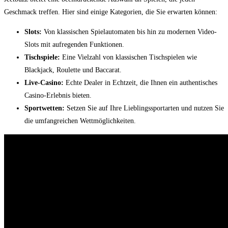
Geschmack treffen. Hier sind einige Kategorien, die Sie erwarten können:
Slots:
Von klassischen Spielautomaten bis hin zu modernen Video-
Slots mit aufregenden Funktionen.
Tischspiele:
Eine Vielzahl von klassischen Tischspielen wie
Blackjack, Roulette und Baccarat.
Live-Casino:
Echte Dealer in Echtzeit, die Ihnen ein authentisches
Casino-Erlebnis bieten.
Sportwetten:
Setzen Sie auf Ihre Lieblingssportarten und nutzen Sie
die umfangreichen Wettmöglichkeiten.