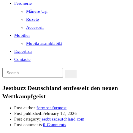
Feronerie
Mânere Uși
Rozete
Accesorii
Mobilier
Mobila asamblabilă
Expertiza
Contacte
Jeetbuzz Deutschland entfesselt den neuen
Wettkampfgeist
Post author:
formost formost
Post published:
February 12, 2026
Post category:
jeetbuzzdeutchland.com
Post comments:
0 Comments