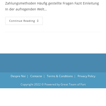
Zahlungsmethoden Häufig gestellte Fragen Fazit Einleitung
In der aufregenden Welt…
Jeetbuzz
Continue Reading
Deutschland
Entfesselt
Den
Neuen
Wettkampfgeist
Despre Noi
Contacte
Terms & Conditions
Privacy Policy
Copyright 2022 © Powered by Great Team of Fort