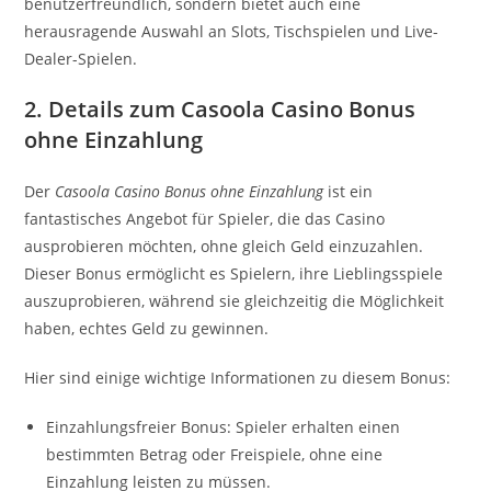
benutzerfreundlich, sondern bietet auch eine
herausragende Auswahl an Slots, Tischspielen und Live-
Dealer-Spielen.
2. Details zum Casoola Casino Bonus
ohne Einzahlung
Der
Casoola Casino Bonus ohne Einzahlung
ist ein
fantastisches Angebot für Spieler, die das Casino
ausprobieren möchten, ohne gleich Geld einzuzahlen.
Dieser Bonus ermöglicht es Spielern, ihre Lieblingsspiele
auszuprobieren, während sie gleichzeitig die Möglichkeit
haben, echtes Geld zu gewinnen.
Hier sind einige wichtige Informationen zu diesem Bonus:
Einzahlungsfreier Bonus: Spieler erhalten einen
bestimmten Betrag oder Freispiele, ohne eine
Einzahlung leisten zu müssen.