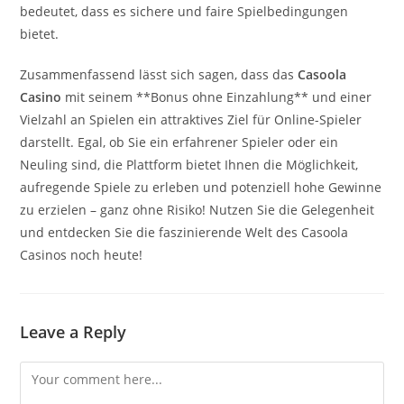
bedeutet, dass es sichere und faire Spielbedingungen
bietet.
Zusammenfassend lässt sich sagen, dass das
Casoola
Casino
mit seinem **Bonus ohne Einzahlung** und einer
Vielzahl an Spielen ein attraktives Ziel für Online-Spieler
darstellt. Egal, ob Sie ein erfahrener Spieler oder ein
Neuling sind, die Plattform bietet Ihnen die Möglichkeit,
aufregende Spiele zu erleben und potenziell hohe Gewinne
zu erzielen – ganz ohne Risiko! Nutzen Sie die Gelegenheit
und entdecken Sie die faszinierende Welt des Casoola
Casinos noch heute!
Leave a Reply
Comment