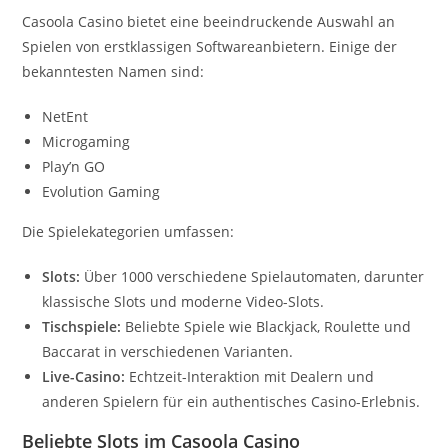
Casoola Casino bietet eine beeindruckende Auswahl an
Spielen von erstklassigen Softwareanbietern. Einige der
bekanntesten Namen sind:
NetEnt
Microgaming
Play’n GO
Evolution Gaming
Die Spielekategorien umfassen:
Slots:
Über 1000 verschiedene Spielautomaten, darunter
klassische Slots und moderne Video-Slots.
Tischspiele:
Beliebte Spiele wie Blackjack, Roulette und
Baccarat in verschiedenen Varianten.
Live-Casino:
Echtzeit-Interaktion mit Dealern und
anderen Spielern für ein authentisches Casino-Erlebnis.
Beliebte Slots im Casoola Casino