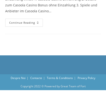
zum Casoola Casino Bonus ohne Einzahlung 3. Spiele und
Anbieter im Casoola Casino…
Entfessle
Continue Reading
Den
Spaß
Mit
Dem
Casoola
Casino
Bonus
Ohne
Einzahlung
Despre Noi
Contacte
Terms & Conditions
Privacy Policy
Copyright 2022 © Powered by Great Team of Fort