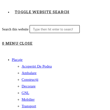
TOGGLE WEBSITE SEARCH
Search this website
0
MENU
CLOSE
Placaje
Acoperiri De Podea
Ambalare
Construcții
Decorare
GNL
Mobilier
Transport