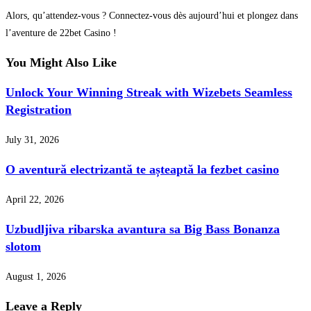
Alors, qu’attendez-vous ? Connectez-vous dès aujourd’hui et plongez dans
l’aventure de 22bet Casino !
You Might Also Like
Unlock Your Winning Streak with Wizebets Seamless
Registration
July 31, 2026
O aventură electrizantă te așteaptă la fezbet casino
April 22, 2026
Uzbudljiva ribarska avantura sa Big Bass Bonanza
slotom
August 1, 2026
Leave a Reply