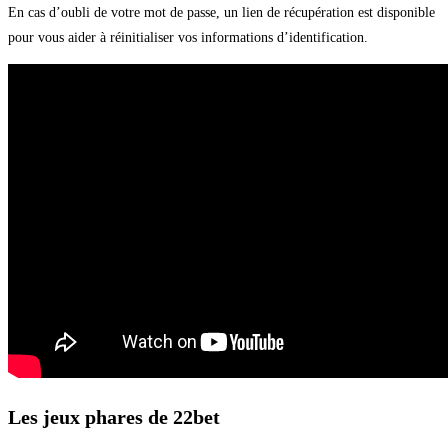
En cas d’oubli de votre mot de passe, un lien de récupération est disponible
pour vous aider à réinitialiser vos informations d’identification.
Les jeux phares de 22bet