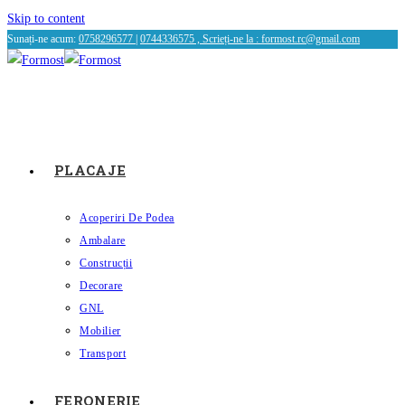
Skip to content
Sunați-ne acum:
0758296577
|
0744336575 , Scrieți-ne la :
formost.rc@gmail.com
PLACAJE
Acoperiri De Podea
Ambalare
Construcții
Decorare
GNL
Mobilier
Transport
FERONERIE