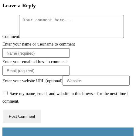
Leave a Reply
Comment
Enter your name or username to comment
Enter your email address to comment
Enter your website URL (optional)
Save my name, email, and website in this browser for the next time I
comment.