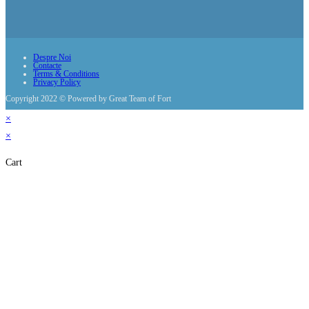
Despre Noi
Contacte
Terms & Conditions
Privacy Policy
Copyright 2022 © Powered by Great Team of Fort
×
×
Cart