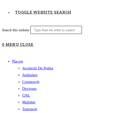
TOGGLE WEBSITE SEARCH
Search this website
0
MENU
CLOSE
Placaje
Acoperiri De Podea
Ambalare
Construcții
Decorare
GNL
Mobilier
Transport