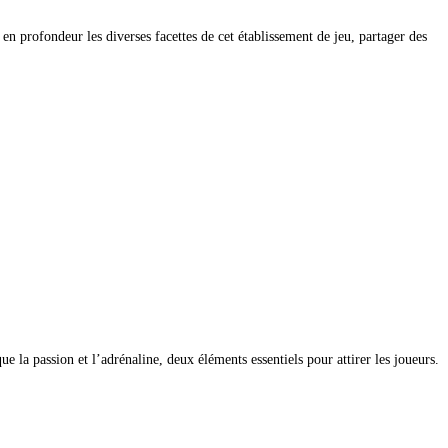
r en profondeur les diverses facettes de cet établissement de jeu, partager des
la passion et l’adrénaline, deux éléments essentiels pour attirer les joueurs.