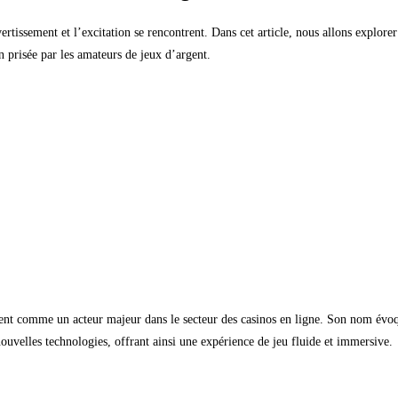
vertissement et l’excitation se rencontrent. Dans cet article, nous allons explore
n prisée par les amateurs de jeux d’argent.
nt comme un acteur majeur dans le secteur des casinos en ligne. Son nom évoque 
nouvelles technologies, offrant ainsi une expérience de jeu fluide et immersive.