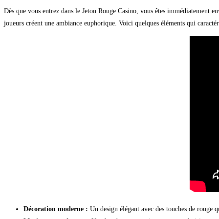
Dès que vous entrez dans le Jeton Rouge Casino, vous êtes immédiatement envel
joueurs créent une ambiance euphorique. Voici quelques éléments qui caractér
Décoration moderne :
Un design élégant avec des touches de rouge qu