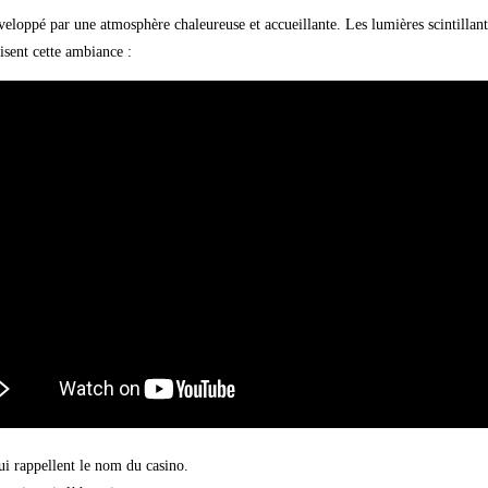
oppé par une atmosphère chaleureuse et accueillante. Les lumières scintillantes 
isent cette ambiance :
i rappellent le nom du casino.