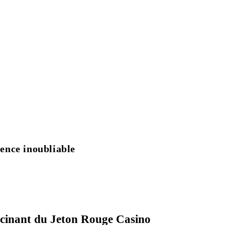
ience inoubliable
ascinant du Jeton Rouge Casino