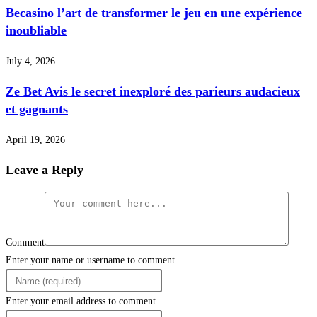
Becasino l’art de transformer le jeu en une expérience
inoubliable
July 4, 2026
Ze Bet Avis le secret inexploré des parieurs audacieux
et gagnants
April 19, 2026
Leave a Reply
Comment
Enter your name or username to comment
Enter your email address to comment