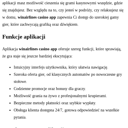
aplikacji masz możliwość cieszenia się grami kasynowymi wszędzie, gdzie
się znajdujesz. Bez względu na to, czy jesteś w podróży, czy relaksujesz się
w domu,
winairlines casino app
zapewnia Ci dostęp do szerokiej gamy
gier, które zachwycają grafiką oraz dźwiękiem.
Funkcje aplikacji
Aplikacja
winairlines casino app
oferuje szereg funkcji, które sprawiają,
że gra staje się jeszcze bardziej ekscytująca:
Intuicyjny interfejs użytkownika, który ułatwia nawigację.
Szeroka oferta gier, od klasycznych automatów po nowoczesne gry
stołowe.
Codzienne promocje oraz bonusy dla graczy.
Możliwość grania na żywo z profesjonalnymi krupierami.
Bezpieczne metody płatności oraz szybkie wypłaty.
Obsługa klienta dostępna 24/7, gotowa odpowiedzieć na wszelkie
pytania.