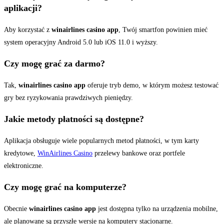
aplikacji?
Aby korzystać z
winairlines casino app
, Twój smartfon powinien mieć
system operacyjny Android 5.0 lub iOS 11.0 i wyższy.
Czy mogę grać za darmo?
Tak,
winairlines casino app
oferuje tryb demo, w którym możesz testować
gry bez ryzykowania prawdziwych pieniędzy.
Jakie metody płatności są dostępne?
Aplikacja obsługuje wiele popularnych metod płatności, w tym karty
kredytowe,
WinAirlines Casino
przelewy bankowe oraz portfele
elektroniczne.
Czy mogę grać na komputerze?
Obecnie
winairlines casino app
jest dostępna tylko na urządzenia mobilne,
ale planowane są przyszłe wersje na komputery stacjonarne.