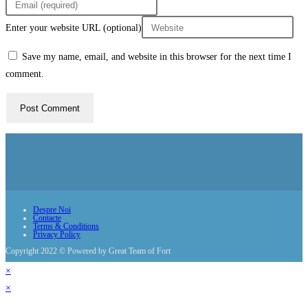
Enter your website URL (optional)
Save my name, email, and website in this browser for the next time I
comment.
Despre Noi
Contacte
Terms & Conditions
Privacy Policy
Copyright 2022 © Powered by Great Team of Fort
×
×