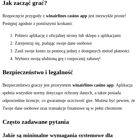
Jak zacząć grać?
Rozpoczęcie przygody z
winairlines casino app
jest niezwykle proste!
Postępuj zgodnie z poniższymi krokami:
Pobierz aplikację z oficjalnej strony lub sklepu z aplikacjami.
Zarejestruj się, podając swoje dane osobowe.
Zasil swoje konto za pomocą jednej z dostępnych metod płatności.
Wybierz swoją ulubioną grę i rozpocznij zabawę!
Bezpieczeństwo i legalność
Bezpieczeństwo graczy jest priorytetem
winairlines casino app
. Aplikacja
spełnia wszystkie normy dotyczące ochrony danych, a także posiada
odpowiednie licencje, co gwarantuje uczciwość gier. Możesz być pewien, że
Twoje dane osobowe oraz transakcje finansowe są w pełni chronione.
Często zadawane pytania
Jakie są minimalne wymagania systemowe dla