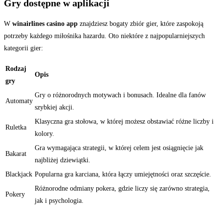
Gry dostępne w aplikacji
W
winairlines casino app
znajdziesz bogaty zbiór gier, które zaspokoją
potrzeby każdego miłośnika hazardu. Oto niektóre z najpopularniejszych
kategorii gier:
Rodzaj
Opis
gry
Gry o różnorodnych motywach i bonusach. Idealne dla fanów
Automaty
szybkiej akcji.
Klasyczna gra stołowa, w której możesz obstawiać różne liczby i
Ruletka
kolory.
Gra wymagająca strategii, w której celem jest osiągnięcie jak
Bakarat
najbliżej dziewiątki.
Blackjack
Popularna gra karciana, która łączy umiejętności oraz szczęście.
Różnorodne odmiany pokera, gdzie liczy się zarówno strategia,
Pokery
jak i psychologia.