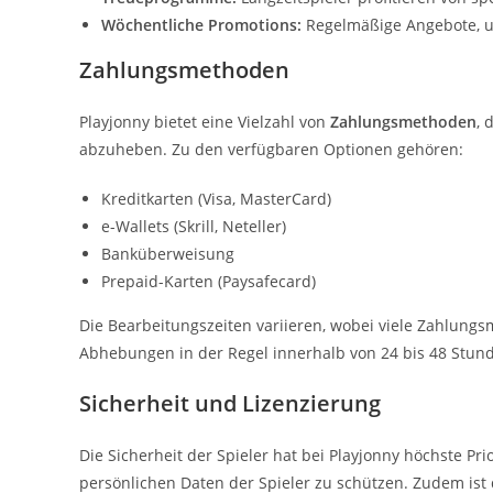
Wöchentliche Promotions:
Regelmäßige Angebote, u
Zahlungsmethoden
Playjonny bietet eine Vielzahl von
Zahlungsmethoden
, 
abzuheben. Zu den verfügbaren Optionen gehören:
Kreditkarten (Visa, MasterCard)
e-Wallets (Skrill, Neteller)
Banküberweisung
Prepaid-Karten (Paysafecard)
Die Bearbeitungszeiten variieren, wobei viele Zahlung
Abhebungen in der Regel innerhalb von 24 bis 48 Stun
Sicherheit und Lizenzierung
Die Sicherheit der Spieler hat bei Playjonny höchste Pr
persönlichen Daten der Spieler zu schützen. Zudem ist 