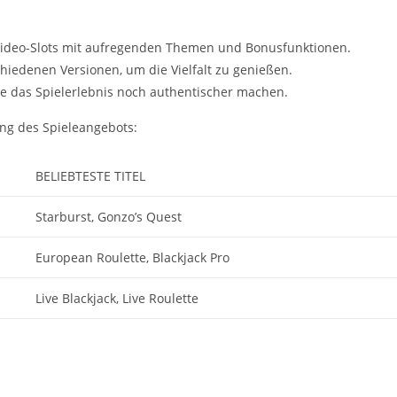
ideo-Slots mit aufregenden Themen und Bonusfunktionen.
chiedenen Versionen, um die Vielfalt zu genießen.
die das Spielerlebnis noch authentischer machen.
ung des Spieleangebots:
BELIEBTESTE TITEL
Starburst, Gonzo’s Quest
European Roulette, Blackjack Pro
Live Blackjack, Live Roulette