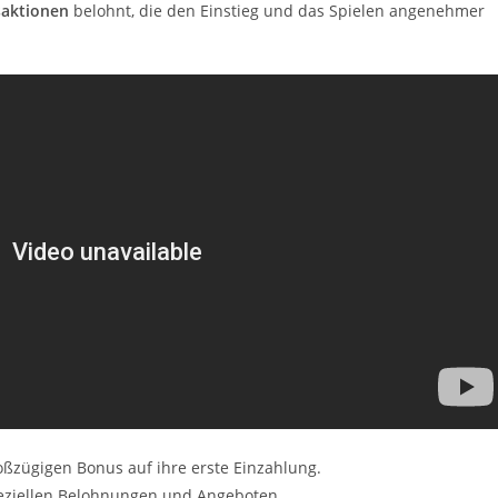
aktionen
belohnt, die den Einstieg und das Spielen angenehmer
oßzügigen Bonus auf ihre erste Einzahlung.
peziellen Belohnungen und Angeboten.