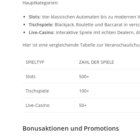
Hauptkategorien:
Slots:
Von klassischen Automaten bis zu modernen V
Tischspiele:
Blackjack, Roulette und Baccarat in vers
Live-Casino:
Interaktive Spiele mit echten Dealern, 
Hier ist eine vergleichende Tabelle zur Veranschaulich
SPIELTYP
ZAHL DER SPIELE
Slots
500+
Tischspiele
100+
Live-Casino
50+
Bonusaktionen und Promotions