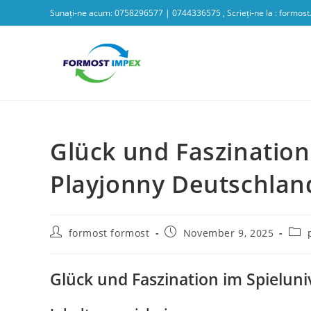
Skip
Sunați-ne acum:
0758296577
|
0744336575 , Scrieți-ne la :
formost
to
content
Glück und Faszinatio
Playjonny Deutschlan
Post
Post
Post
formost formost
November 9, 2025
author:
published:
cate
Glück und Faszination im Spielun