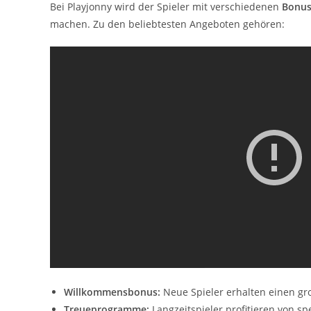
Bei Playjonny wird der Spieler mit verschiedenen
Bonus
machen. Zu den beliebtesten Angeboten gehören:
Willkommensbonus:
Neue Spieler erhalten einen gr
Treueprogramme:
Langzeitspieler profitieren von s