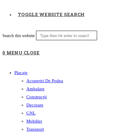
TOGGLE WEBSITE SEARCH
Search this website
0
MENU
CLOSE
Placaje
Acoperiri De Podea
Ambalare
Construcții
Decorare
GNL
Mobilier
Transport