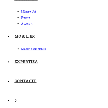
Mânere Uși
Rozete
Accesorii
MOBILIER
Mobila asamblabilă
EXPERTIZA
CONTACTE
0