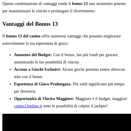
Questa combinazione di vantaggi rende il
bonus 13
uno strumento potente
per massimizzare le vincite e prolungare il divertimento.
Vantaggi del Bonus 13
Il
bonus 13 del casino
offre numerosi vantaggi che possono migliorare
notevolmente la tua esperienza di gioco:
Aumento del Budget:
Con il bonus, hai più fondi per giocare,
aumentando le tue possibilità di vincita.
Accesso a Giochi Esclusivi:
Alcuni giochi possono essere sbloccati
solo con il bonus.
Esperienza di Gioco Prolungata:
Più soldi significano più tempo
per divertirsi.
Opportunità di Vincita Maggiore:
Maggiore è il budget, maggiori
casino13online.it
sono le possibilità di colpire il jackpot!