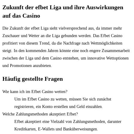
Zukunft der efbet Liga und ihre Auswirkungen
auf das Casino
Die Zukunft der efbet Liga sieht vielversprechend aus, da immer mehr
Zuschauer und Wetter an die Liga gebunden werden. Das Efbet Casino
profitiert von diesem Trend, da die Nachfrage nach Wettmöglichkeiten
steigt. In den kommenden Jahren könnte eine noch engere Zusammenarbeit
zwischen der Liga und dem Casino entstehen, um innovative Wettoptionen
und Promotionen anzubieten.
Häufig gestellte Fragen
Wie kann ich im Efbet Casino wetten?
Um im Efbet Casino zu wetten, müssen Sie sich zunächst
registrieren, ein Konto erstellen und Geld einzahlen.
Welche Zahlungsmethoden akzeptiert Efbet?
Efbet akzeptiert eine Vielzahl von Zahlungsmethoden, darunter
Kreditkarten, E-Wallets und Banküberweisungen.