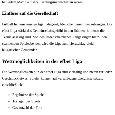
bei jedem Match auf ihre Lieblingsmannschaften setzen.
Einfluss auf die Gesellschaft
Fußball hat eine einzigartige Fähigkeit, Menschen zusammenzubringen. Die
efbet Liga stärkt das Gemeinschaftsgefühl in den Städten, in denen die
Teams ansässig sind. Von den leidenschaftlichen Fangesängen bis zu den
spannenden Spieleabenden wird die Liga zum Herzschlag vieler
bulgarischer Gemeinden.
Wettmöglichkeiten in der efbet Liga
Die Wettmöglichkeiten in der efbet Liga sind vielfältig und bieten für jeden
Geschmack etwas. Spieler können auf verschiedene Ereignisse setzen,
einschließlich:
Ergebnisse der Spiele
Torjäger des Spiels
Gesamtzahl der Tore