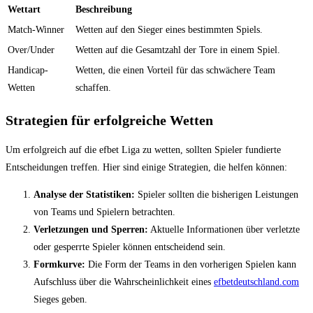
Wettart
Beschreibung
Match-Winner
Wetten auf den Sieger eines bestimmten Spiels.
Over/Under
Wetten auf die Gesamtzahl der Tore in einem Spiel.
Handicap-
Wetten, die einen Vorteil für das schwächere Team
Wetten
schaffen.
Strategien für erfolgreiche Wetten
Um erfolgreich auf die efbet Liga zu wetten, sollten Spieler fundierte
Entscheidungen treffen. Hier sind einige Strategien, die helfen können:
Analyse der Statistiken:
Spieler sollten die bisherigen Leistungen
von Teams und Spielern betrachten.
Verletzungen und Sperren:
Aktuelle Informationen über verletzte
oder gesperrte Spieler können entscheidend sein.
Formkurve:
Die Form der Teams in den vorherigen Spielen kann
Aufschluss über die Wahrscheinlichkeit eines
efbetdeutschland.com
Sieges geben.