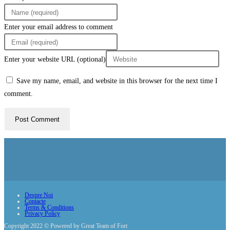
Enter your email address to comment
Enter your website URL (optional)
Save my name, email, and website in this browser for the next time I
comment.
Despre Noi
Contacte
Terms & Conditions
Privacy Policy
Copyright 2022 © Powered by Great Team of Fort