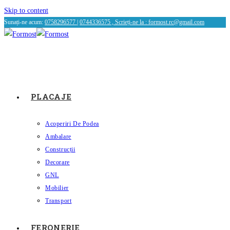
Skip to content
Sunați-ne acum:
0758296577
|
0744336575 , Scrieți-ne la :
formost.rc@gmail.com
PLACAJE
Acoperiri De Podea
Ambalare
Construcții
Decorare
GNL
Mobilier
Transport
FERONERIE