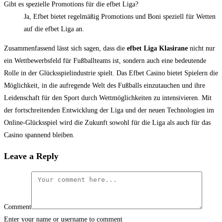
Gibt es spezielle Promotions für die efbet Liga?
Ja, Efbet bietet regelmäßig Promotions und Boni speziell für Wetten
auf die efbet Liga an.
Zusammenfassend lässt sich sagen, dass die
efbet Liga Klasirane
nicht nur
ein Wettbewerbsfeld für Fußballteams ist, sondern auch eine bedeutende
Rolle in der Glücksspielindustrie spielt. Das Efbet Casino bietet Spielern die
Möglichkeit, in die aufregende Welt des Fußballs einzutauchen und ihre
Leidenschaft für den Sport durch Wettmöglichkeiten zu intensivieren. Mit
der fortschreitenden Entwicklung der Liga und der neuen Technologien im
Online-Glücksspiel wird die Zukunft sowohl für die Liga als auch für das
Casino spannend bleiben.
Leave a Reply
Comment
Enter your name or username to comment