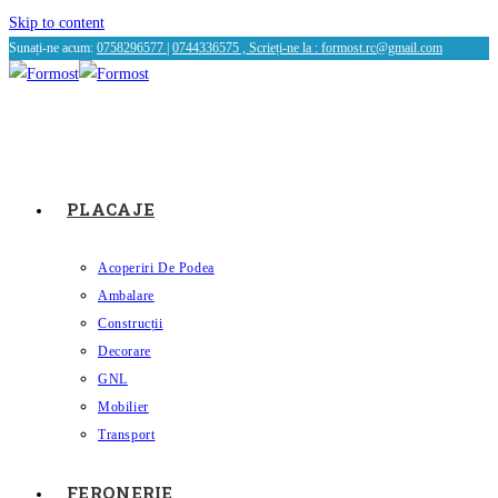
Skip to content
Sunați-ne acum:
0758296577
|
0744336575 , Scrieți-ne la :
formost.rc@gmail.com
PLACAJE
Acoperiri De Podea
Ambalare
Construcții
Decorare
GNL
Mobilier
Transport
FERONERIE