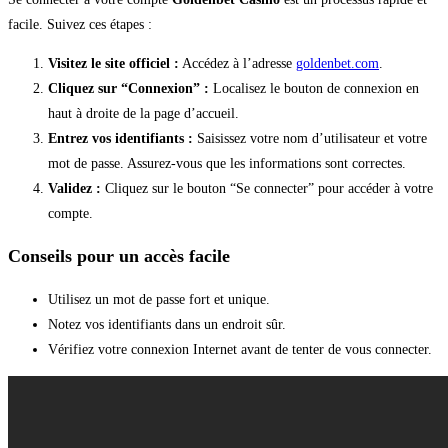
facile. Suivez ces étapes :
Visitez le site officiel :
Accédez à l’adresse
goldenbet.com
.
Cliquez sur “Connexion” :
Localisez le bouton de connexion en
haut à droite de la page d’accueil.
Entrez vos identifiants :
Saisissez votre nom d’utilisateur et votre
mot de passe. Assurez-vous que les informations sont correctes.
Validez :
Cliquez sur le bouton “Se connecter” pour accéder à votre
compte.
Conseils pour un accès facile
Utilisez un mot de passe fort et unique.
Notez vos identifiants dans un endroit sûr.
Vérifiez votre connexion Internet avant de tenter de vous connecter.