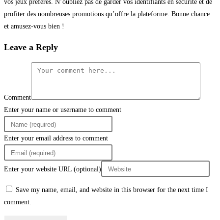
vos jeux préférés. N’oubliez pas de garder vos identifiants en sécurité et de
profiter des nombreuses promotions qu’offre la plateforme. Bonne chance
et amusez-vous bien !
Leave a Reply
Comment
Enter your name or username to comment
Enter your email address to comment
Enter your website URL (optional)
Save my name, email, and website in this browser for the next time I
comment.