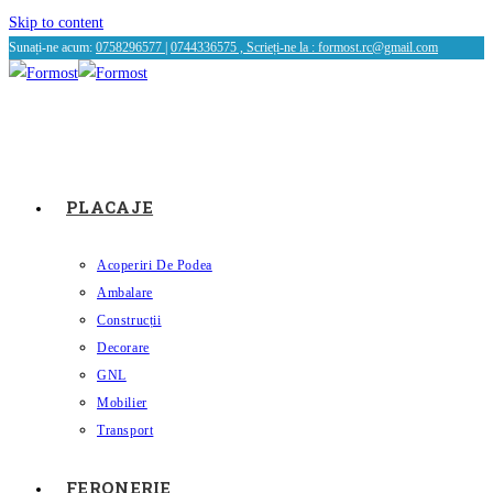
Skip to content
Sunați-ne acum:
0758296577
|
0744336575 , Scrieți-ne la :
formost.rc@gmail.com
PLACAJE
Acoperiri De Podea
Ambalare
Construcții
Decorare
GNL
Mobilier
Transport
FERONERIE