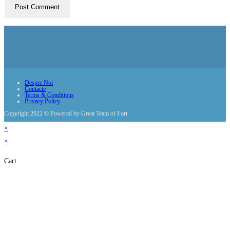
Despre Noi
Contacte
Terms & Conditions
Privacy Policy
Copyright 2022 © Powered by Great Team of Fort
×
×
Cart