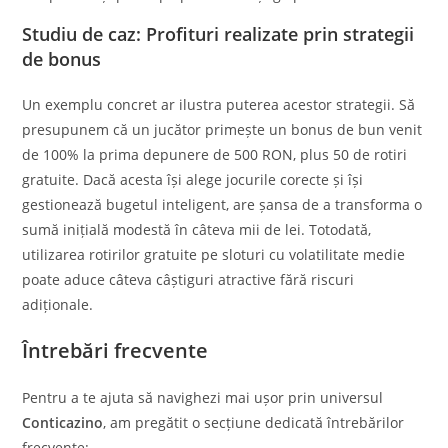
Studiu de caz: Profituri realizate prin strategii
de bonus
Un exemplu concret ar ilustra puterea acestor strategii. Să
presupunem că un jucător primește un bonus de bun venit
de 100% la prima depunere de 500 RON, plus 50 de rotiri
gratuite. Dacă acesta își alege jocurile corecte și își
gestionează bugetul inteligent, are șansa de a transforma o
sumă inițială modestă în câteva mii de lei. Totodată,
utilizarea rotirilor gratuite pe sloturi cu volatilitate medie
poate aduce câteva câștiguri atractive fără riscuri
adiționale.
Întrebări frecvente
Pentru a te ajuta să navighezi mai ușor prin universul
Conticazino
, am pregătit o secțiune dedicată întrebărilor
frecvente: