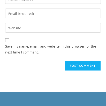
your
name
Enter
or
your
username
email
Enter
to
address
your
comment
to
website
comment
URL
Save my name, email, and website in this browser for the
(optional)
next time I comment.