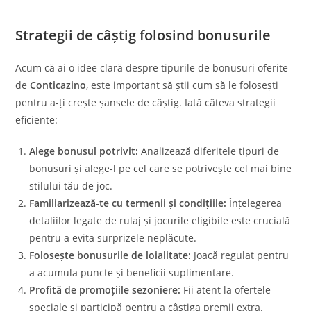
Strategii de câștig folosind bonusurile
Acum că ai o idee clară despre tipurile de bonusuri oferite
de
Conticazino
, este important să știi cum să le folosești
pentru a-ți crește șansele de câștig. Iată câteva strategii
eficiente:
Alege bonusul potrivit:
Analizează diferitele tipuri de
bonusuri și alege-l pe cel care se potrivește cel mai bine
stilului tău de joc.
Familiarizează-te cu termenii și condițiile:
Înțelegerea
detaliilor legate de rulaj și jocurile eligibile este crucială
pentru a evita surprizele neplăcute.
Folosește bonusurile de loialitate:
Joacă regulat pentru
a acumula puncte și beneficii suplimentare.
Profită de promoțiile sezoniere:
Fii atent la ofertele
speciale și participă pentru a câștiga premii extra.