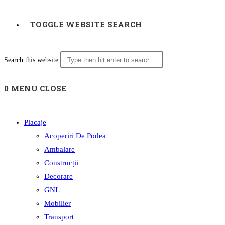
TOGGLE WEBSITE SEARCH
Search this website
0
MENU
CLOSE
Placaje
Acoperiri De Podea
Ambalare
Construcții
Decorare
GNL
Mobilier
Transport