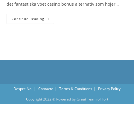
det fantastiska vbet casino bonus alternativ som höjer…
Vbet
Continue Reading
Casinobonus
Erbjudanden
För
Sveriges
Spelare
Despre Noi
Contacte
Terms & Conditions
Privacy Policy
Copyright 2022 © Powered by Great Team of Fort