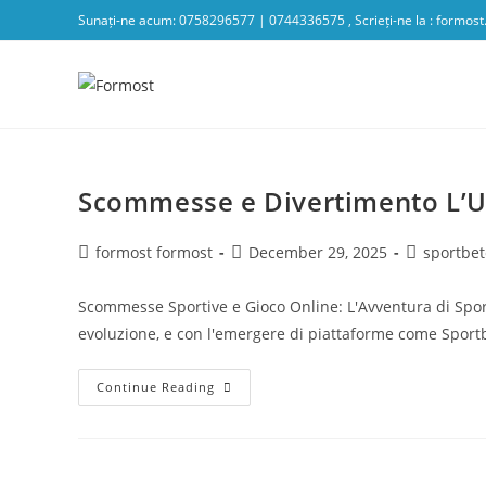
Skip
Sunați-ne acum:
0758296577
|
0744336575 , Scrieți-ne la :
formost
to
content
Scommesse e Divertimento L’Un
Post
Post
Post
formost formost
December 29, 2025
sportbet
author:
published:
category:
Scommesse Sportive e Gioco Online: L'Avventura di Spor
evoluzione, e con l'emergere di piattaforme come Sportb
Scommesse
Continue Reading
E
Divertimento
L’Universo
Del
Casinò
Sportivo