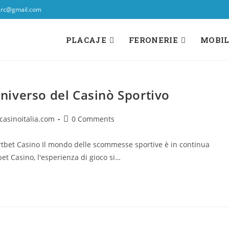
.rc@gmail.com
PLACAJE
FERONERIE
MOBIL
iverso del Casinò Sportivo
Post
casinoitalia.com
0 Comments
comments:
tbet Casino Il mondo delle scommesse sportive è in continua
et Casino, l'esperienza di gioco si…