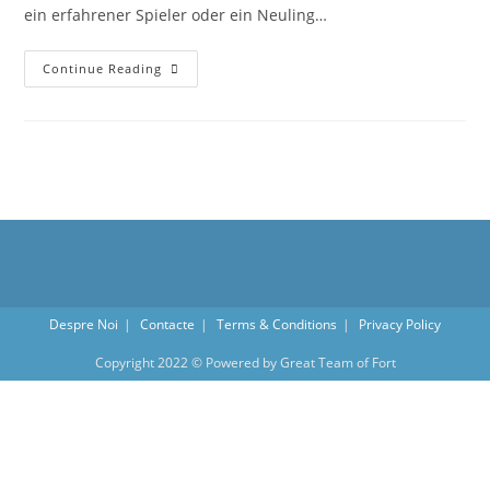
ein erfahrener Spieler oder ein Neuling…
Glücksspielparadies
Continue Reading
Im
Herzen
Von
Spin
City
Casino
De
Despre Noi
Contacte
Terms & Conditions
Privacy Policy
Copyright 2022 © Powered by Great Team of Fort