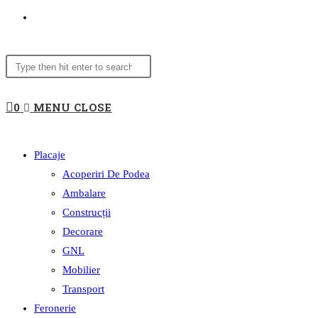
TOGGLE
Search
WEBSITE
this
website
0
MENU
CLOSE
SEARCH
Placaje
Acoperiri De Podea
Ambalare
Construcții
Decorare
GNL
Mobilier
Transport
Feronerie