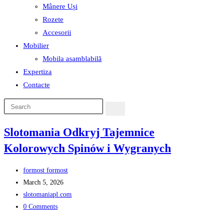
Mânere Uși
Rozete
Accesorii
Mobilier
Mobila asamblabilă
Expertiza
Contacte
Slotomania Odkryj Tajemnice
Kolorowych Spinów i Wygranych
Post
formost formost
author:
Post
March 5, 2026
published:
Post
slotomaniapl.com
category:
Post
0 Comments