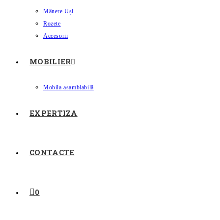
Mânere Uși
Rozete
Accesorii
MOBILIER
Mobila asamblabilă
EXPERTIZA
CONTACTE
0