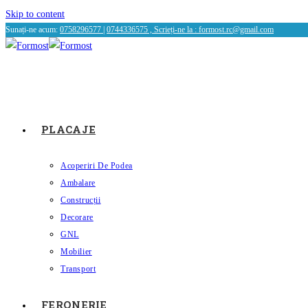
Skip to content
Sunați-ne acum:
0758296577
|
0744336575 , Scrieți-ne la :
formost.rc@gmail.com
PLACAJE
Acoperiri De Podea
Ambalare
Construcții
Decorare
GNL
Mobilier
Transport
FERONERIE