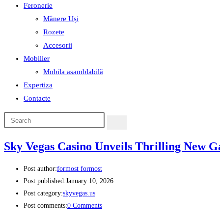
Feronerie
Mânere Uși
Rozete
Accesorii
Mobilier
Mobila asamblabilă
Expertiza
Contacte
Sky Vegas Casino Unveils Thrilling New 
Post author:
formost formost
Post published:
January 10, 2026
Post category:
skyvegas.us
Post comments:
0 Comments