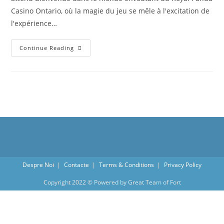
Casino Ontario, où la magie du jeu se mêle à l'excitation de
l'expérience…
L’univers
Continue Reading
Féerique
Du
Royal
Panda
Casino
Ontario
Vous
Attend
Despre Noi
Contacte
Terms & Conditions
Privacy Policy
Copyright 2022 © Powered by Great Team of Fort