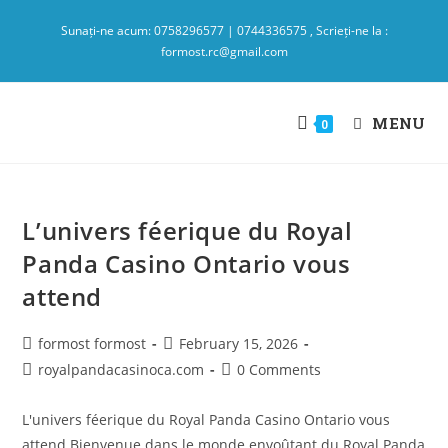
Skip
Sunați-ne acum:
0758296577
|
0744336575 , Scrieți-ne la :
to
formost.rc@gmail.com
content
MENU
0
L’univers féerique du Royal
Panda Casino Ontario vous
attend
Post
Post
formost formost
February 15, 2026
author:
published:
Post
Post
royalpandacasinoca.com
0 Comments
category:
comments:
L'univers féerique du Royal Panda Casino Ontario vous
attend Bienvenue dans le monde envoûtant du Royal Panda