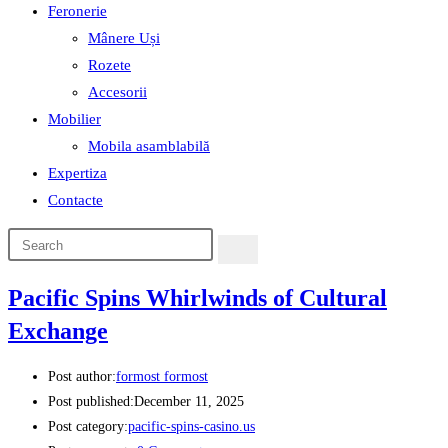
Feronerie
Mânere Uși
Rozete
Accesorii
Mobilier
Mobila asamblabilă
Expertiza
Contacte
Pacific Spins Whirlwinds of Cultural
Exchange
Post author:
formost formost
Post published:
December 11, 2025
Post category:
pacific-spins-casino.us