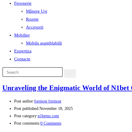
Feronerie
Mânere Uși
Rozete
Accesorii
Mobilier
Mobila asamblabilă
Expertiza
Contacte
Unraveling the Enigmatic World of N1bet 
Post author:
formost formost
Post published:
November 18, 2025
Post category:
n1betnz.com
Post comments:
0 Comments