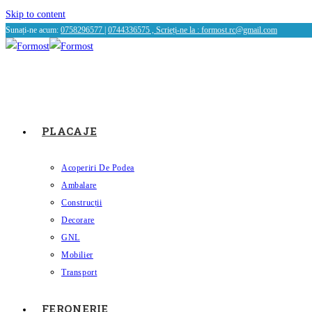
Skip to content
Sunați-ne acum:
0758296577
|
0744336575 , Scrieți-ne la :
formost.rc@gmail.com
PLACAJE
Acoperiri De Podea
Ambalare
Construcții
Decorare
GNL
Mobilier
Transport
FERONERIE