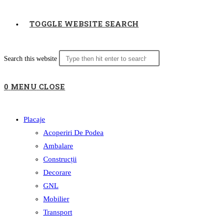
TOGGLE WEBSITE SEARCH
Search this website
0
MENU
CLOSE
Placaje
Acoperiri De Podea
Ambalare
Construcții
Decorare
GNL
Mobilier
Transport