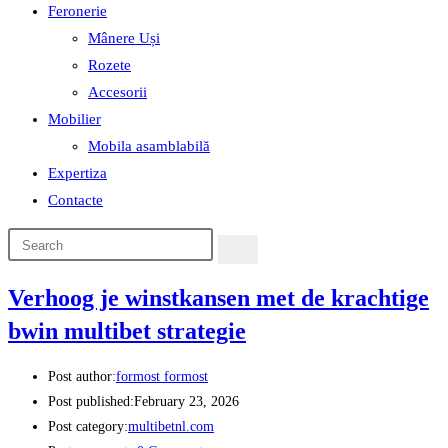
Feronerie
Mânere Uși
Rozete
Accesorii
Mobilier
Mobila asamblabilă
Expertiza
Contacte
Verhoog je winstkansen met de krachtige
bwin multibet strategie
Post author:
formost formost
Post published:
February 23, 2026
Post category:
multibetnl.com