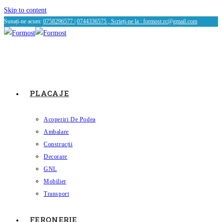
Skip to content
Sunați-ne acum:
0758296577
|
0744336575 , Scrieți-ne la :
formost.rc@gmail.com
PLACAJE
Acoperiri De Podea
Ambalare
Construcții
Decorare
GNL
Mobilier
Transport
FERONERIE