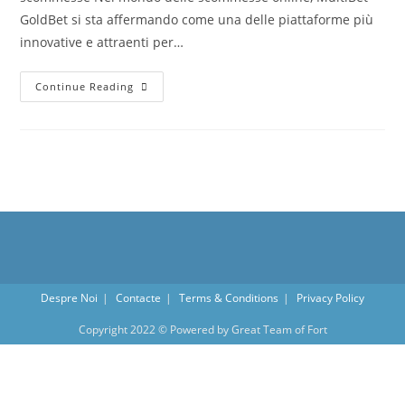
GoldBet si sta affermando come una delle piattaforme più
innovative e attraenti per…
Scopri
Continue Reading
Il
Potere
Del
Multibet
Goldbet
E
Trasforma
Le
Tue
Scommesse
Despre Noi
Contacte
Terms & Conditions
Privacy Policy
Copyright 2022 © Powered by Great Team of Fort