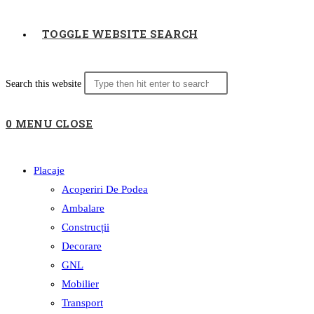
TOGGLE WEBSITE SEARCH
Search this website
0
MENU
CLOSE
Placaje
Acoperiri De Podea
Ambalare
Construcții
Decorare
GNL
Mobilier
Transport