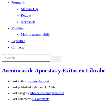
Feronerie
Mânere Uși
Rozete
Accesorii
Mobilier
Mobila asamblabilă
Expertiza
Contacte
Aventuras de Apuestas y Éxitos en Librab
Post author:
formost formost
Post published:
February 1, 2026
Post category:
librabetcasinoespana.com
Post comments:
0 Comments