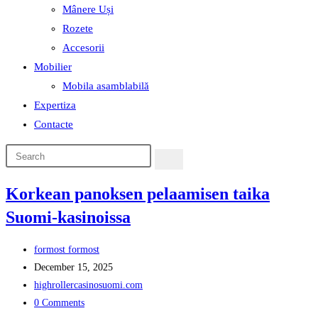
Mânere Uși
Rozete
Accesorii
Mobilier
Mobila asamblabilă
Expertiza
Contacte
Korkean panoksen pelaamisen taika
Suomi-kasinoissa
Post
formost formost
author:
Post
December 15, 2025
published:
Post
highrollercasinosuomi.com
category:
Post
0 Comments