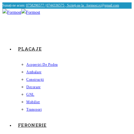
Sunați-ne acum:
0758296577
|
0744336575 , Scrieți-ne la :
formost.rc@gmail.com
Skip
to
content
PLACAJE
Acoperiri De Podea
Ambalare
Construcții
Decorare
GNL
Mobilier
Transport
FERONERIE