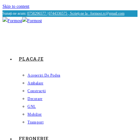
Skip to content
Sunați-ne acum:
0758296577
|
0744336575 , Scrieți-ne la :
formost.rc@gmail.com
PLACAJE
Acoperiri De Podea
Ambalare
Construcții
Decorare
GNL
Mobilier
Transport
FERONERIE