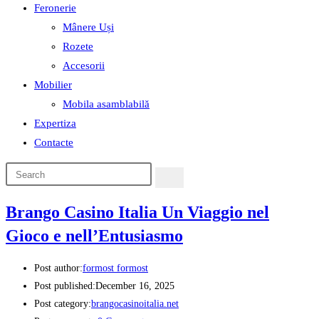
Feronerie
Mânere Uși
Rozete
Accesorii
Mobilier
Mobila asamblabilă
Expertiza
Contacte
Brango Casino Italia Un Viaggio nel
Gioco e nell’Entusiasmo
Post author:
formost formost
Post published:
December 16, 2025
Post category:
brangocasinoitalia.net