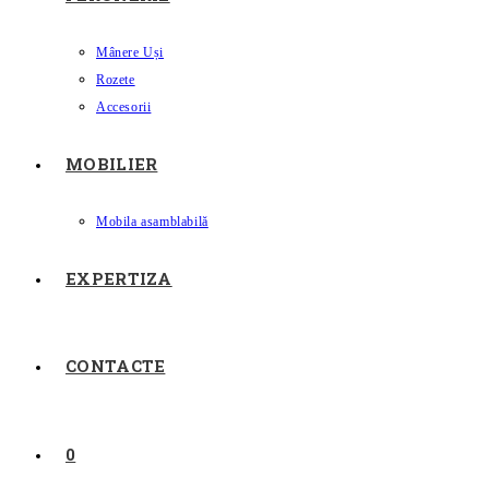
Mânere Uși
Rozete
Accesorii
MOBILIER
Mobila asamblabilă
EXPERTIZA
CONTACTE
0