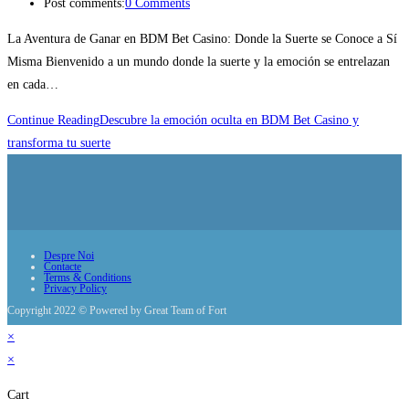
Post comments:
0 Comments
La Aventura de Ganar en BDM Bet Casino: Donde la Suerte se Conoce a Sí
Misma Bienvenido a un mundo donde la suerte y la emoción se entrelazan
en cada…
Continue Reading
Descubre la emoción oculta en BDM Bet Casino y
transforma tu suerte
Despre Noi
Contacte
Terms & Conditions
Privacy Policy
Copyright 2022 © Powered by Great Team of Fort
×
×
Cart