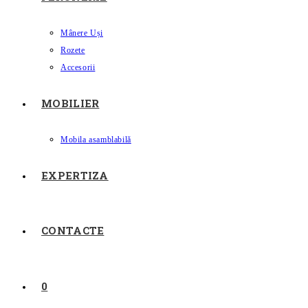
Mânere Uși
Rozete
Accesorii
MOBILIER
Mobila asamblabilă
EXPERTIZA
CONTACTE
0