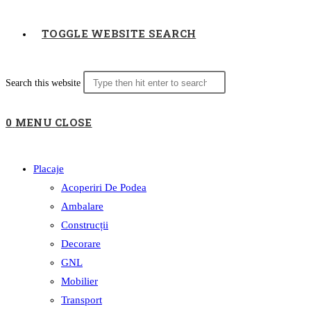
TOGGLE WEBSITE SEARCH
Search this website
0
MENU
CLOSE
Placaje
Acoperiri De Podea
Ambalare
Construcții
Decorare
GNL
Mobilier
Transport