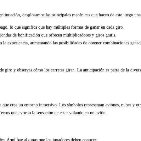
continuación, desglosamos las principales mecánicas que hacen de este juego una
pago, lo que significa que hay múltiples formas de ganar en cada giro.
ondas de bonificación que ofrecen multiplicadores y giros gratis.
n la experiencia, aumentando las posibilidades de obtener combinaciones ganad
 de giro y observas cómo los carretes giran. La anticipación es parte de la div
e que crea un entorno inmersivo. Los símbolos representan aviones, nubes y otr
fectos que evocan la sensación de estar volando en un avión.
ales. Aquí hay algunas que los jugadores deben conocer: