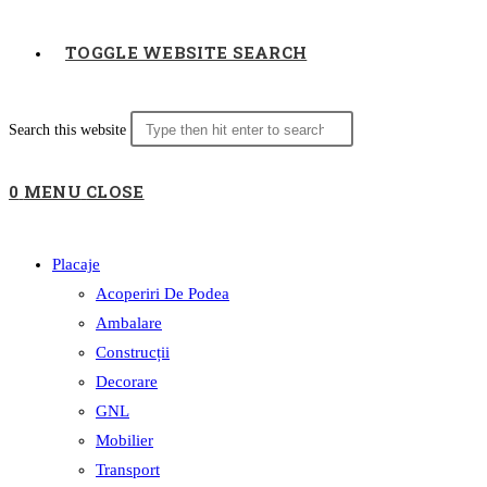
TOGGLE WEBSITE SEARCH
Search this website
0
MENU
CLOSE
Placaje
Acoperiri De Podea
Ambalare
Construcții
Decorare
GNL
Mobilier
Transport