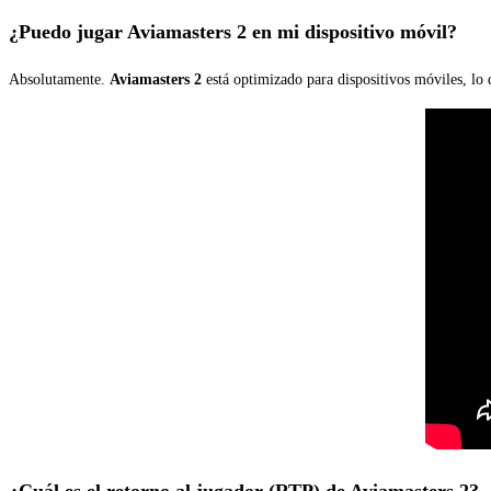
¿Puedo jugar Aviamasters 2 en mi dispositivo móvil?
Absolutamente.
Aviamasters 2
está optimizado para dispositivos móviles, lo