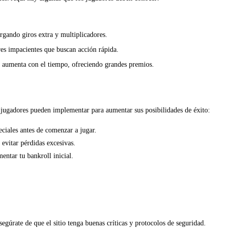
orgando giros extra y multiplicadores.
res impacientes que buscan acción rápida.
e aumenta con el tiempo, ofreciendo grandes premios.
os jugadores pueden implementar para aumentar sus posibilidades de éxito:
peciales antes de comenzar a jugar.
 evitar pérdidas excesivas.
ntar tu bankroll inicial.
egúrate de que el sitio tenga buenas críticas y protocolos de seguridad.