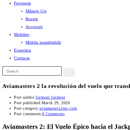
Feronerie
Mânere Uși
Rozete
Accesorii
Mobilier
Mobila asamblabilă
Expertiza
Contacte
Aviamasters 2 la revolución del vuelo que trans
Post author:
formost formost
Post published:
March 29, 2026
Post category:
aviamasters2mx.com
Post comments:
0 Comments
Aviamasters 2: El Vuelo Épico hacia el Jac