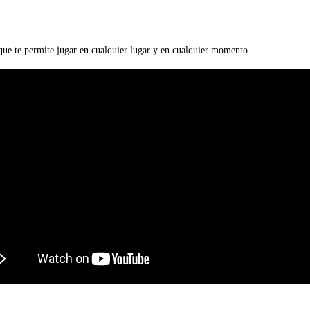
 que te permite jugar en cualquier lugar y en cualquier momento.