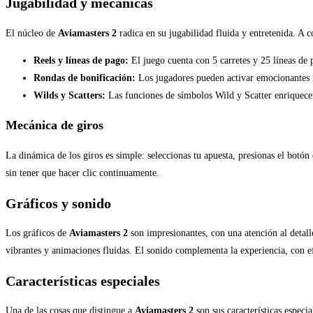
Jugabilidad y mecánicas
El núcleo de
Aviamasters 2
radica en su jugabilidad fluida y entretenida. A 
Reels y líneas de pago:
El juego cuenta con 5 carretes y 25 líneas de 
Rondas de bonificación:
Los jugadores pueden activar emocionantes r
Wilds y Scatters:
Las funciones de símbolos Wild y Scatter enriquece
Mecánica de giros
La dinámica de los giros es simple: seleccionas tu apuesta, presionas el botón
sin tener que hacer clic continuamente.
Gráficos y sonido
Los gráficos de
Aviamasters 2
son impresionantes, con una atención al detall
vibrantes y animaciones fluidas. El sonido complementa la experiencia, con e
Características especiales
Una de las cosas que distingue a
Aviamasters 2
son sus características especi