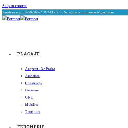
Skip to content
Sunați-ne acum:
0758296577
|
0744336575 , Scrieți-ne la :
formost.rc@gmail.com
PLACAJE
Acoperiri De Podea
Ambalare
Construcții
Decorare
GNL
Mobilier
Transport
FERONERIE