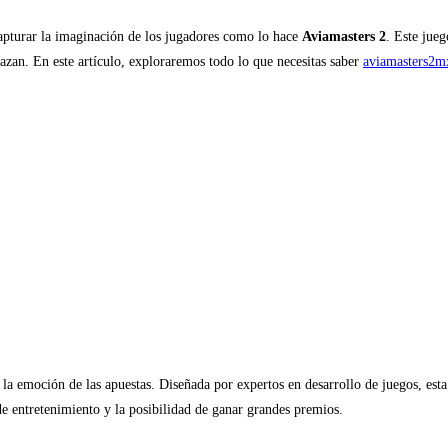
capturar la imaginación de los jugadores como lo hace
Aviamasters 2
. Este jue
lazan. En este artículo, exploraremos todo lo que necesitas saber
aviamasters2
a emoción de las apuestas. Diseñada por expertos en desarrollo de juegos, est
de entretenimiento y la posibilidad de ganar grandes premios.