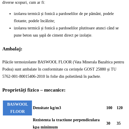
diverse scopuri, cum ar fi:
izolarea termică și fonică a pardoselilor de pe pământ, podele
flotante, podele încălzite;
izolarea termică și fonică a pardoselilor plutitoare atunci când se
pune beton sau șapă de ciment direct pe izolație.
Ambalaj:
Plăcile termoizolante BASWOOL FLOOR (Vata Minerala Bazaltica pentru
Podea) sunt ambalate în conformitate cu cerințele GOST 25880 și TU
5762-001-80015406-2010 în folie din polietilenă în pachete.
Proprietăți fizico – mecanice:
BASWOOL
Densitate kg/m3
100
120
FLOOR
Rezistenta la tractiune perpendiculara
30
35
kpa minimum