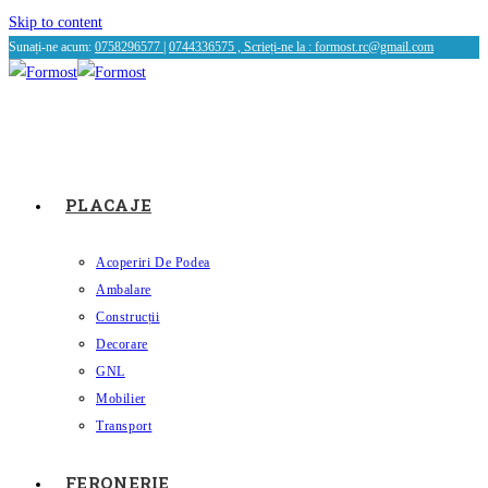
Skip to content
Sunați-ne acum:
0758296577
|
0744336575 , Scrieți-ne la :
formost.rc@gmail.com
PLACAJE
Acoperiri De Podea
Ambalare
Construcții
Decorare
GNL
Mobilier
Transport
FERONERIE