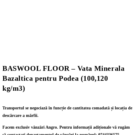
BASWOOL FLOOR – Vata Minerala
Bazaltica pentru Podea (100,120
kg/m3)
Transportul se negociază în funcție de cantitatea comadată și locația de
descărcare a mărfii.
Facem exclusiv vânzări Angro. Pentru informații adiționale vă rugăm
să contactați departamentul de vânzări la numărul: 0744336575,