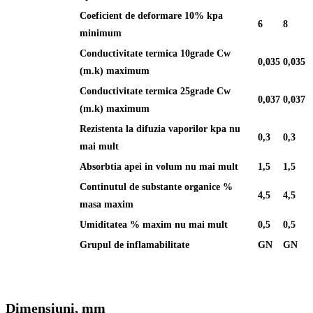
Coeficient de deformare 10% kpa
6
8
minimum
Conductivitate termica 10grade Cw
0,035
0,035
(m.k) maximum
Conductivitate termica 25grade Cw
0,037
0,037
(m.k) maximum
Rezistenta la difuzia vaporilor kpa nu
0,3
0,3
mai mult
Absorbtia apei in volum nu mai mult
1,5
1,5
Continutul de substante organice %
4,5
4,5
masa maxim
Umiditatea % maxim nu mai mult
0,5
0,5
Grupul de inflamabilitate
GN
GN
Dimensiuni, mm