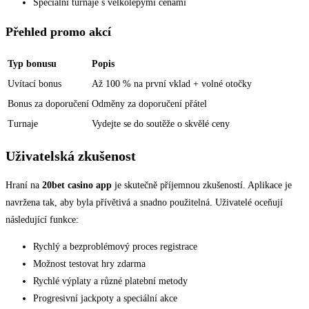
Speciální turnaje s velkolepými cenami
Přehled promo akcí
Typ bonusu
Popis
Uvítací bonus
Až 100 % na první vklad + volné otočky
Bonus za doporučení
Odměny za doporučení přátel
Turnaje
Vydejte se do soutěže o skvělé ceny
Uživatelská zkušenost
Hraní na
20bet casino app
je skutečně příjemnou zkušeností. Aplikace je
navržena tak, aby byla přívětivá a snadno použitelná. Uživatelé oceňují
následující funkce:
Rychlý a bezproblémový proces registrace
Možnost testovat hry zdarma
Rychlé výplaty a různé platební metody
Progresivní jackpoty a speciální akce