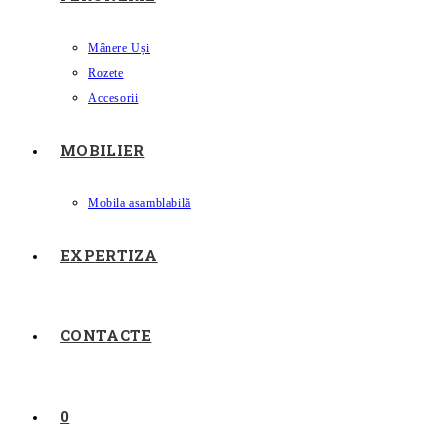
Mânere Uși
Rozete
Accesorii
MOBILIER
Mobila asamblabilă
EXPERTIZA
CONTACTE
0