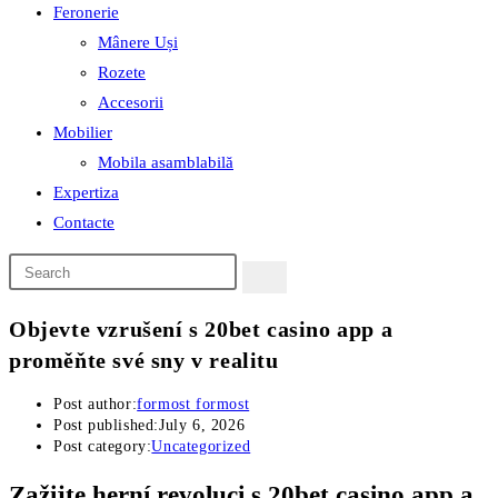
Feronerie
Mânere Uși
Rozete
Accesorii
Mobilier
Mobila asamblabilă
Expertiza
Contacte
Objevte vzrušení s 20bet casino app a
proměňte své sny v realitu
Post author:
formost formost
Post published:
July 6, 2026
Post category:
Uncategorized
Zažijte herní revoluci s 20bet casino app a