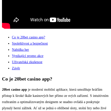
Co je 20bet casino app?
Spolehlivost a bezpečnost
Nabídka her
Vynikající promo akce
Uživatelská zkušenost
Závěr
Co je 20bet casino app?
20bet casino app
je moderní mobilní aplikace, která umožňuje hráčům
přístup k široké škále kasinových her přímo ze svých zařízení. S intuitivním
rozhraním a optimalizovaným designem se snadno ovládá a poskytuje
plynulý herní zážitek. Ať už se jedná o oblíbené sloty, stolní hry nebo živé