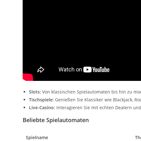
Slots:
Von klassischen Spielautomaten bis hin zu mode
Tischspiele:
Genießen Sie Klassiker wie Blackjack, Ro
Live-Casino:
Interagieren Sie mit echten Dealern un
Beliebte Spielautomaten
Spielname
Th