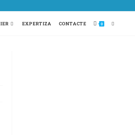
TOGGLE
IER
EXPERTIZA
CONTACTE
0
WEBSITE
SEARCH