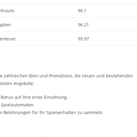
ltraum
96.1
ypten
96.21
enteuer
95.97
ie zahlreichen Boni und Promotions, die neuen und bestehenden
tivsten Angebote:
Bonus auf Ihre erste Einzahlung.
 Spielautomaten.
 Belohnungen für Ihr Spielverhalten zu sammeln.