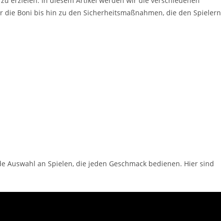
zu erzielen. In diesem Artikel werden wir die verschiedenen
r die Boni bis hin zu den Sicherheitsmaßnahmen, die den Spielern
de Auswahl an Spielen, die jeden Geschmack bedienen. Hier sind