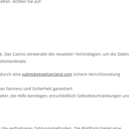
tehen. Achten Sie auf:
elle. Das Casino verwendet die neuesten Technologien, um die Daten
heitsmerkmale:
 durch eine
palmsbetswitzerland.com
sichere Verschlüsselung
was Fairness und Sicherheit garantiert.
eler, die Hilfe benötigen, einschließlich Selbstbeschränkungen un
 die verfügbaren Zahlungsmethoden. Die Plattform bietet eine