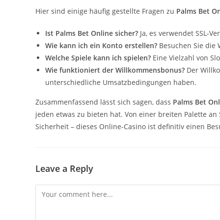
Hier sind einige häufig gestellte Fragen zu
Palms Bet On
Ist Palms Bet Online sicher?
Ja, es verwendet SSL-Ver
Wie kann ich ein Konto erstellen?
Besuchen Sie die 
Welche Spiele kann ich spielen?
Eine Vielzahl von Sl
Wie funktioniert der Willkommensbonus?
Der Willk
unterschiedliche Umsatzbedingungen haben.
Zusammenfassend lässt sich sagen, dass
Palms Bet Onl
jeden etwas zu bieten hat. Von einer breiten Palette an
Sicherheit – dieses Online-Casino ist definitiv einen Be
Leave a Reply
Comment