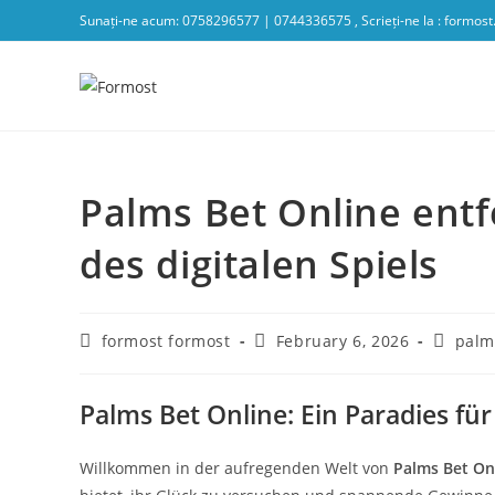
Skip
Sunați-ne acum:
0758296577
|
0744336575 , Scrieți-ne la :
formost
to
content
Palms Bet Online entf
des digitalen Spiels
Post
Post
Post
formost formost
February 6, 2026
palm
author:
published:
categor
Palms Bet Online: Ein Paradies fü
Willkommen in der aufregenden Welt von
Palms Bet On