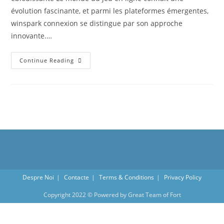
évolution fascinante, et parmi les plateformes émergentes,
winspark connexion se distingue par son approche
innovante.…
Réveillez
Continue Reading
Votre
Potentiel
Avec
Winspark
Connexion
Éblouissante
Despre Noi
Contacte
Terms & Conditions
Privacy Policy
Copyright 2022 © Powered by Great Team of Fort