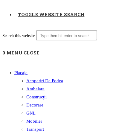
TOGGLE WEBSITE SEARCH
Search this website
0
MENU
CLOSE
Placaje
Acoperiri De Podea
Ambalare
Construcții
Decorare
GNL
Mobilier
Transport